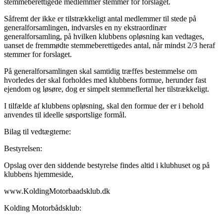
stemmeberettigede medlemmer stemmer for forslaget.
Såfremt der ikke er tilstrækkeligt antal medlemmer til stede på
generalforsamlingen, indvarsles en ny ekstraordinær
generalforsamling, på hvilken klubbens opløsning kan vedtages,
uanset de fremmødte stemmeberettigedes antal, når mindst 2/3 heraf
stemmer for forslaget.
På generalforsamlingen skal samtidig træffes bestemmelse om
hvorledes der skal forholdes med klubbens formue, herunder fast
ejendom og løsøre, dog er simpelt stemmeflertal her tilstrækkeligt.
I tilfælde af klubbens opløsning, skal den formue der er i behold
anvendes til ideelle søsportslige formål.
Bilag til vedtægterne:
Bestyrelsen:
Opslag over den siddende bestyrelse findes altid i klubhuset og på
klubbens hjemmeside,
www.KoldingMotorbaadsklub.dk
Kolding Motorbådsklub: