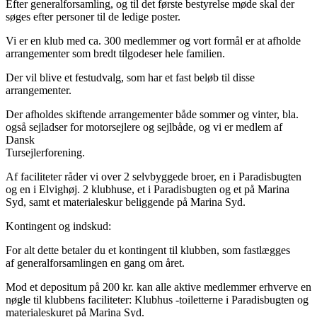
Efter generalforsamling, og til det første bestyrelse møde skal der
søges efter personer til de ledige poster.
Vi er en klub med ca. 300 medlemmer og vort formål er at afholde
arrangementer som bredt tilgodeser hele familien.
Der vil blive et festudvalg, som har et fast beløb til disse
arrangementer.
Der afholdes skiftende arrangementer både sommer og vinter, bla.
også sejladser for motorsejlere og sejlbåde, og vi er medlem af
Dansk
Tursejlerforening.
Af faciliteter råder vi over 2 selvbyggede broer, en i Paradisbugten
og en i Elvighøj. 2 klubhuse, et i Paradisbugten og et på Marina
Syd, samt et materialeskur beliggende på Marina Syd.
Kontingent og indskud:
For alt dette betaler du et kontingent til klubben, som fastlægges
af generalforsamlingen en gang om året.
Mod et depositum på 200 kr. kan alle aktive medlemmer erhverve en
nøgle til klubbens faciliteter: Klubhus -toiletterne i Paradisbugten og
materialeskuret på Marina Syd.