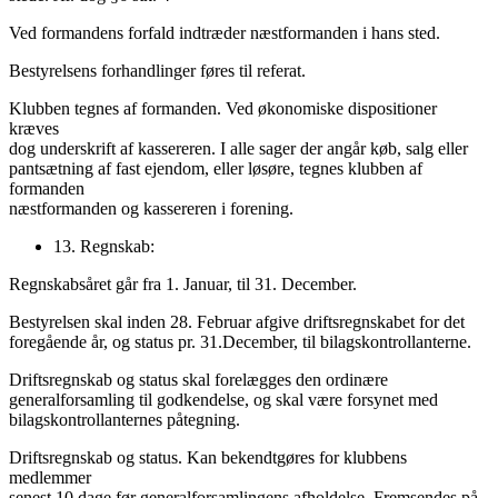
Ved formandens forfald indtræder næstformanden i hans sted.
Bestyrelsens forhandlinger føres til referat.
Klubben tegnes af formanden. Ved økonomiske dispositioner
kræves
dog underskrift af kassereren. I alle sager der angår køb, salg eller
pantsætning af fast ejendom, eller løsøre, tegnes klubben af
formanden
næstformanden og kassereren i forening.
13. Regnskab:
Regnskabsåret går fra 1. Januar, til 31. December.
Bestyrelsen skal inden 28. Februar afgive driftsregnskabet for det
foregående år, og status pr. 31.December, til bilagskontrollanterne.
Driftsregnskab og status skal forelægges den ordinære
generalforsamling til godkendelse, og skal være forsynet med
bilagskontrollanternes påtegning.
Driftsregnskab og status. Kan bekendtgøres for klubbens
medlemmer
senest 10 dage før generalforsamlingens afholdelse. Fremsendes på