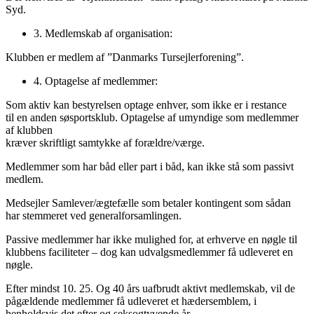
Syd.
3. Medlemskab af organisation:
Klubben er medlem af ”Danmarks Tursejlerforening”.
4. Optagelse af medlemmer:
Som aktiv kan bestyrelsen optage enhver, som ikke er i restance
til en anden søsportsklub. Optagelse af umyndige som medlemmer
af klubben
kræver skriftligt samtykke af forældre/værge.
Medlemmer som har båd eller part i båd, kan ikke stå som passivt
medlem.
Medsejler Samlever/ægtefælle som betaler kontingent som sådan
har stemmeret ved generalforsamlingen.
Passive medlemmer har ikke mulighed for, at erhverve en nøgle til
klubbens faciliteter – dog kan udvalgsmedlemmer få udleveret en
nøgle.
Efter mindst 10. 25. Og 40 års uafbrudt aktivt medlemskab, vil de
pågældende medlemmer få udleveret et hædersemblem, i
henholdsvis det efter og seksogtyvende år.