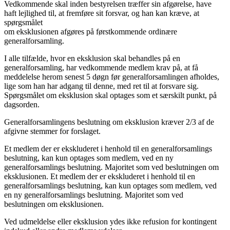
Vedkommende skal inden bestyrelsen træffer sin afgørelse, have
haft lejlighed til, at fremføre sit forsvar, og han kan kræve, at
spørgsmålet
om eksklusionen afgøres på førstkommende ordinære
generalforsamling.
I alle tilfælde, hvor en eksklusion skal behandles på en
generalforsamling, har vedkommende medlem krav på, at få
meddelelse herom senest 5 døgn før generalforsamlingen afholdes,
lige som han har adgang til denne, med ret til at forsvare sig.
Spørgsmålet om eksklusion skal optages som et særskilt punkt, på
dagsorden.
Generalforsamlingens beslutning om eksklusion kræver 2/3 af de
afgivne stemmer for forslaget.
Et medlem der er ekskluderet i henhold til en generalforsamlings
beslutning, kan kun optages som medlem, ved en ny
generalforsamlings beslutning. Majoritet som ved beslutningen om
eksklusionen. Et medlem der er ekskluderet i henhold til en
generalforsamlings beslutning, kan kun optages som medlem, ved
en ny generalforsamlings beslutning. Majoritet som ved
beslutningen om eksklusionen.
Ved udmeldelse eller eksklusion ydes ikke refusion for kontingent