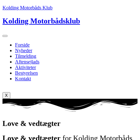
Kolding Motorbåds Klub
Kolding Motorbådsklub
Forside
Nyheder
Tilmelding
Aftensejlads
Aktiviteter
Bestyrelsen
Kontakt
X
Love & vedtægter
Love & vedtægter
for Kolding Motorbåds