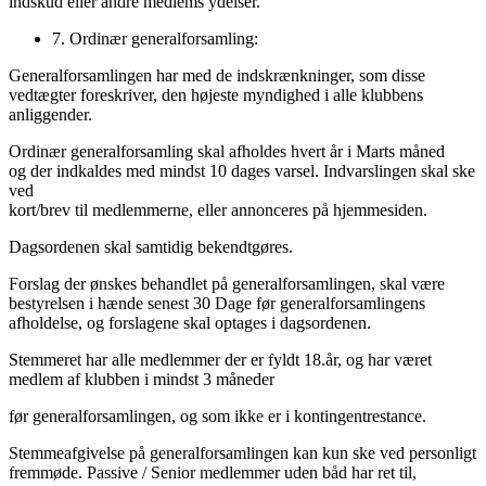
indskud eller andre medlems ydelser.
7. Ordinær generalforsamling:
Generalforsamlingen har med de indskrænkninger, som disse
vedtægter foreskriver, den højeste myndighed i alle klubbens
anliggender.
Ordinær generalforsamling skal afholdes hvert år i Marts måned
og der indkaldes med mindst 10 dages varsel. Indvarslingen skal ske
ved
kort/brev til medlemmerne, eller annonceres på hjemmesiden.
Dagsordenen skal samtidig bekendtgøres.
Forslag der ønskes behandlet på generalforsamlingen, skal være
bestyrelsen i hænde senest 30 Dage før generalforsamlingens
afholdelse, og forslagene skal optages i dagsordenen.
Stemmeret har alle medlemmer der er fyldt 18.år, og har været
medlem af klubben i mindst 3 måneder
før generalforsamlingen, og som ikke er i kontingentrestance.
Stemmeafgivelse på generalforsamlingen kan kun ske ved personligt
fremmøde. Passive / Senior medlemmer uden båd har ret til,