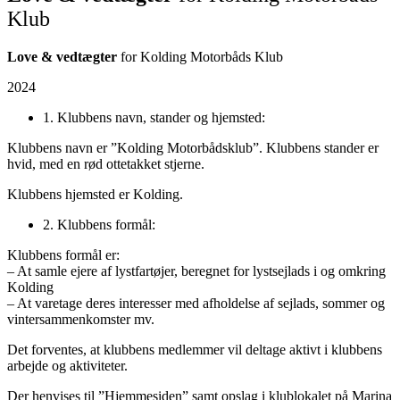
Klub
Love & vedtægter
for Kolding Motorbåds Klub
2024
1. Klubbens navn, stander og hjemsted:
Klubbens navn er ”Kolding Motorbådsklub”. Klubbens stander er
hvid, med en rød ottetakket stjerne.
Klubbens hjemsted er Kolding.
2. Klubbens formål:
Klubbens formål er:
– At samle ejere af lystfartøjer, beregnet for lystsejlads i og omkring
Kolding
– At varetage deres interesser med afholdelse af sejlads, sommer og
vintersammenkomster mv.
Det forventes, at klubbens medlemmer vil deltage aktivt i klubbens
arbejde og aktiviteter.
Der henvises til ”Hjemmesiden” samt opslag i klublokalet på Marina