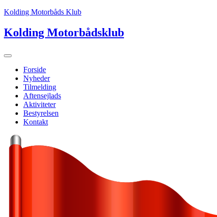
Kolding Motorbåds Klub
Kolding Motorbådsklub
Forside
Nyheder
Tilmelding
Aftensejlads
Aktiviteter
Bestyrelsen
Kontakt